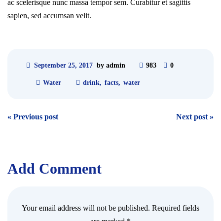
ac scelerisque nunc massa tempor sem. Curabitur et sagittis
sapien, sed accumsan velit.
September 25, 2017
by admin
983
0
Water
drink
,
facts
,
water
Post
«
Previous post
Next post
»
navigation
Add Comment
Your email address will not be published. Required fields