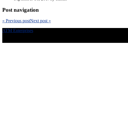
Post navigation
«
Previous post
Next post
»
ATM Enterprises
© All Rights Reserved - 2019