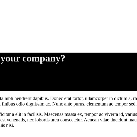
n your company?
rta nibh hendrerit dapibus. Donec erat tortor, ullamcorper in dictum a, 
a finibus odio dignissim ac. Nunc ante purus, elementum ac tempor sed, fa
citur a elit in facilisis. Maecenas massa ex, tempor ac viverra id, varius
e est venenatis, nec lobortis arcu consectetur. Aenean vitae tincidunt ma
is nisi.