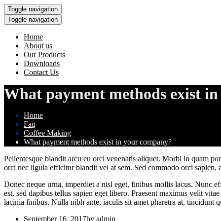
Toggle navigation
Toggle navigation
Home
About us
Our Products
Downloads
Contact Us
What payment methods exist i
Home
Faq
Coffee Making
What payment methods exist in your company?
Pellentesque blandit arcu eu orci venenatis aliquet. Morbi in quam po
orci nec ligula efficitur blandit vel at sem. Sed commodo orci sapien, 
Donec neque urna, imperdiet a nisl eget, finibus mollis lacus. Nunc effi
est, sed dapibus tellus sapien eget libero. Praesent maximus velit vita
lacinia finibus. Nulla nibh ante, iaculis sit amet pharetra at, tincidunt qu
September 16, 2017
by admin